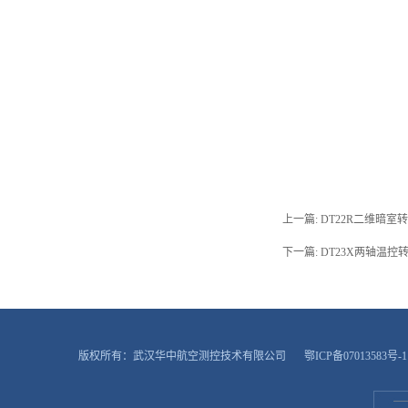
上一篇:
DT22R二维暗室
下一篇:
DT23X两轴温控
版权所有：武汉华中航空测控技术有限公司
鄂ICP备07013583号-1